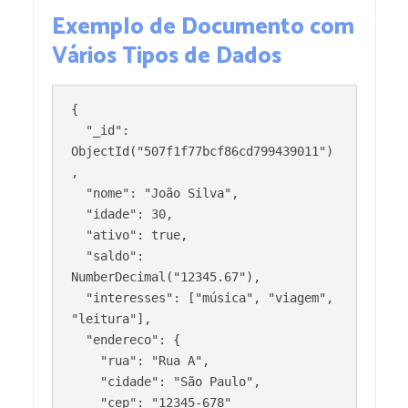
Exemplo de Documento com
Vários Tipos de Dados
{

  "_id": 
ObjectId("507f1f77bcf86cd799439011")
,

  "nome": "João Silva",

  "idade": 30,

  "ativo": true,

  "saldo": 
NumberDecimal("12345.67"),

  "interesses": ["música", "viagem", 
"leitura"],

  "endereco": {

    "rua": "Rua A",

    "cidade": "São Paulo",

    "cep": "12345-678"
