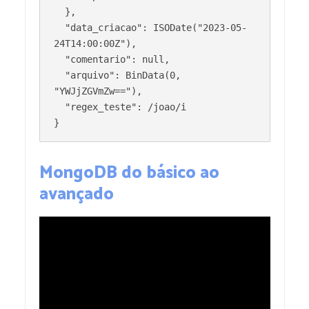
  },

  "data_criacao": ISODate("2023-05-
24T14:00:00Z"),

  "comentario": null,

  "arquivo": BinData(0, 
"YWJjZGVmZw=="),

  "regex_teste": /joao/i

MongoDB do básico ao
avançado