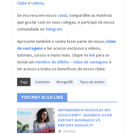
Clube
e
Udemy
.
Se inscreva em nosso
canal
, compartilhe as matérias
que gostar com os seus colegas, e participe da nossa
comunidade no
Telegram
.
Aproveite também e venha fazer parte do nosso
clube
de vantagens
e ter acesso exclusivo a vídeos,
tutoriais, cursos e muito mais. Clique no
link
para se
tornar um
membro do dfilitto – clube de vantagens
e
ter acesso a todos os benefícios do nosso clube.
Tags
Coleções
MongoDB
Tipos de dados
YOU MAY ALSO LIKE
ENTENDENDO MODULES NO
JAVASCRIPT: QUANDO USAR
EXPORT NOMEADO VS.
EXPORT DEFAULT?
26 Views