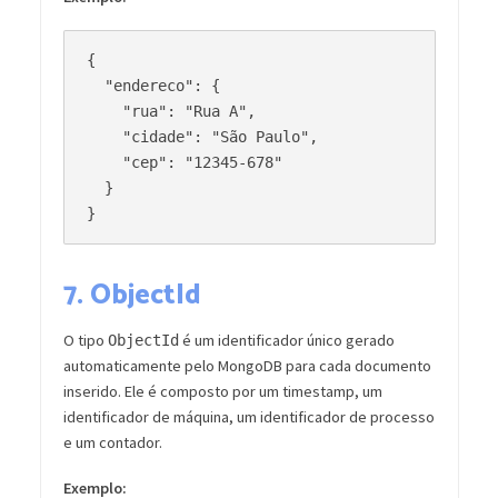
{

  "endereco": {

    "rua": "Rua A",

    "cidade": "São Paulo",

    "cep": "12345-678"

  }

7.
ObjectId
O tipo
é um identificador único gerado
ObjectId
automaticamente pelo MongoDB para cada documento
inserido. Ele é composto por um timestamp, um
identificador de máquina, um identificador de processo
e um contador.
Exemplo: