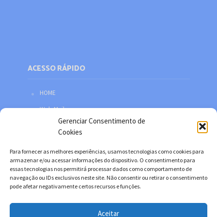
ACESSO RÁPIDO
HOME
Web Mail
Gerenciar Consentimento de
Política de privacidade
Cookies
Redes sociais
Para fornecer as melhores experiências, usamos tecnologias como cookies para
Facebook
armazenar e/ou acessar informações do dispositivo. O consentimento para
essas tecnologias nos permitirá processar dados como comportamento de
Twitter
navegação ou IDs exclusivos neste site. Não consentir ou retirar o consentimento
pode afetar negativamente certos recursos e funções.
YouTube
Instagram
Aceitar