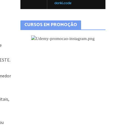
CURSOS EM PROMOÇÃO
e
OESTE.
enedor
tais,
ou