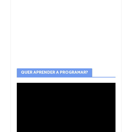
QUER APRENDER A PROGRAMAR?