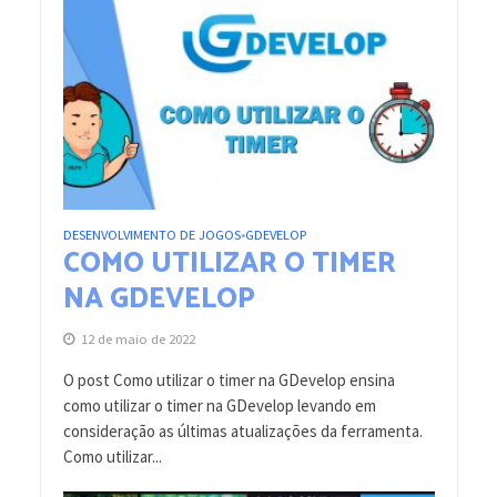
DESENVOLVIMENTO DE JOGOS
GDEVELOP
•
COMO UTILIZAR O TIMER
NA GDEVELOP
12 de maio de 2022
O post Como utilizar o timer na GDevelop ensina
como utilizar o timer na GDevelop levando em
consideração as últimas atualizações da ferramenta.
Como utilizar...