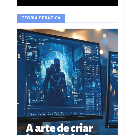
TEORIA E PRÁTICA