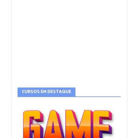
CURSOS EM DESTAQUE