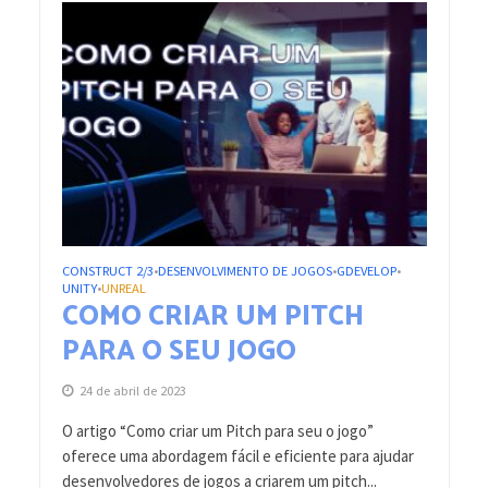
CONSTRUCT 2/3
DESENVOLVIMENTO DE JOGOS
GDEVELOP
•
•
•
UNITY
UNREAL
•
COMO CRIAR UM PITCH
PARA O SEU JOGO
24 de abril de 2023
O artigo “Como criar um Pitch para seu o jogo”
oferece uma abordagem fácil e eficiente para ajudar
desenvolvedores de jogos a criarem um pitch...