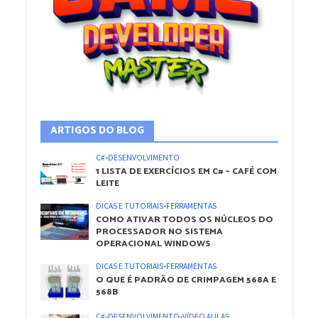
ARTIGOS DO BLOG
C#
•
DESENVOLVIMENTO
1 LISTA DE EXERCÍCIOS EM C# – CAFÉ COM
LEITE
DICAS E TUTORIAIS
•
FERRAMENTAS
COMO ATIVAR TODOS OS NÚCLEOS DO
PROCESSADOR NO SISTEMA
OPERACIONAL WINDOWS
DICAS E TUTORIAIS
•
FERRAMENTAS
O QUE É PADRÃO DE CRIMPAGEM 568A E
568B
C#
•
DESENVOLVIMENTO
•
VÍDEO AULAS