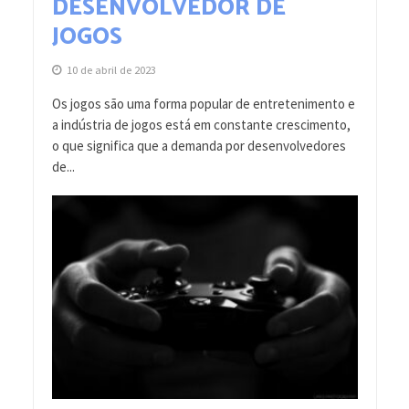
DESENVOLVEDOR DE
JOGOS
10 de abril de 2023
Os jogos são uma forma popular de entretenimento e
a indústria de jogos está em constante crescimento,
o que significa que a demanda por desenvolvedores
de...