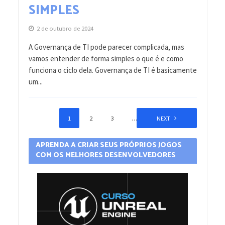
SIMPLES
2 de outubro de 2024
A Governança de TI pode parecer complicada, mas
vamos entender de forma simples o que é e como
funciona o ciclo dela. Governança de TI é basicamente
um...
1
2
3
…
15
NEXT
APRENDA A CRIAR SEUS PRÓPRIOS JOGOS
COM OS MELHORES DESENVOLVEDORES