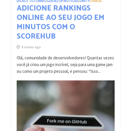
DICAS E TUTORIAIS
GDEVELOP
NOTÍCIAS
UNITY
UNREAL
•
•
•
•
ADICIONE RANKINGS
ONLINE AO SEU JOGO EM
MINUTOS COM O
SCOREHUB
9 meses ago
Olá, comunidade de desenvolvedores! Quantas vezes
você já criou um jogo incrível, seja para uma game jam
ou como um projeto pessoal, e pensou: “Isso...