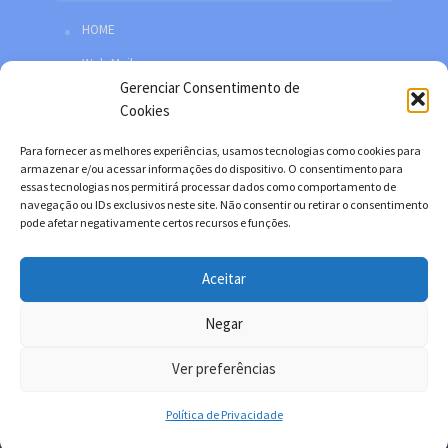
HOME
Web Mail
Gerenciar Consentimento de
Política de privacidade
Cookies
Redes sociais
Para fornecer as melhores experiências, usamos tecnologias como cookies para
Facebook
armazenar e/ou acessar informações do dispositivo. O consentimento para
essas tecnologias nos permitirá processar dados como comportamento de
Twitter
navegação ou IDs exclusivos neste site. Não consentir ou retirar o consentimento
pode afetar negativamente certos recursos e funções.
YouTube
Instagram
Aceitar
Negar
Copyright © 2026. Desenvolvido por Danilo Filitto.
Ver preferências
Política de Privacidade