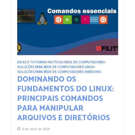
DICAS E TUTORIAIS
NOTÍCIAS
REDE DE COMPUTADORES
•
•
•
SOLUÇÕES PARA REDE DE COMPUTADORES LINUX
•
SOLUÇÕES PARA REDE DE COMPUTADORES WINDOWS
DOMINANDO OS
FUNDAMENTOS DO LINUX:
PRINCIPAIS COMANDOS
PARA MANIPULAR
ARQUIVOS E DIRETÓRIOS
8 de abril de 2024