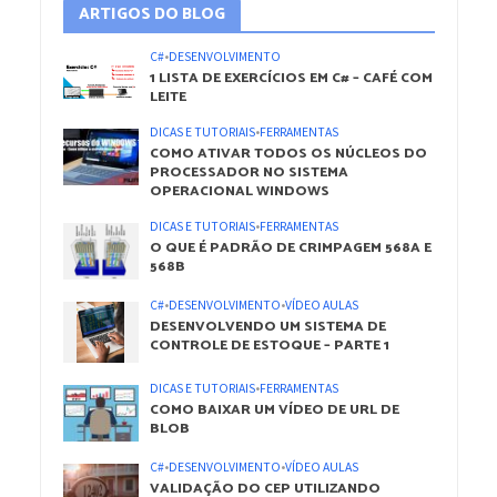
ARTIGOS DO BLOG
C#
•
DESENVOLVIMENTO
1 LISTA DE EXERCÍCIOS EM C# – CAFÉ COM
LEITE
DICAS E TUTORIAIS
•
FERRAMENTAS
COMO ATIVAR TODOS OS NÚCLEOS DO
PROCESSADOR NO SISTEMA
OPERACIONAL WINDOWS
DICAS E TUTORIAIS
•
FERRAMENTAS
O QUE É PADRÃO DE CRIMPAGEM 568A E
568B
C#
•
DESENVOLVIMENTO
•
VÍDEO AULAS
DESENVOLVENDO UM SISTEMA DE
CONTROLE DE ESTOQUE – PARTE 1
DICAS E TUTORIAIS
•
FERRAMENTAS
COMO BAIXAR UM VÍDEO DE URL DE
BLOB
C#
•
DESENVOLVIMENTO
•
VÍDEO AULAS
VALIDAÇÃO DO CEP UTILIZANDO