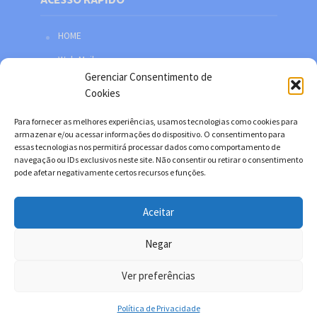
ACESSO RÁPIDO
HOME
Web Mail
Gerenciar Consentimento de
Política de privacidade
Cookies
Redes sociais
Para fornecer as melhores experiências, usamos tecnologias como cookies para
Facebook
armazenar e/ou acessar informações do dispositivo. O consentimento para
essas tecnologias nos permitirá processar dados como comportamento de
Twitter
navegação ou IDs exclusivos neste site. Não consentir ou retirar o consentimento
pode afetar negativamente certos recursos e funções.
YouTube
Instagram
Aceitar
Negar
Copyright © 2026. Desenvolvido por Danilo Filitto.
Ver preferências
Política de Privacidade