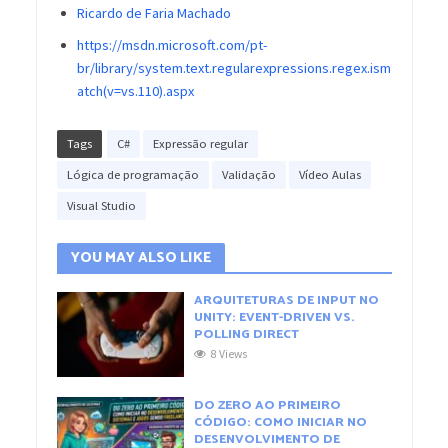
Ricardo de Faria Machado
https://msdn.microsoft.com/pt-
br/library/system.text.regularexpressions.regex.ism
atch(v=vs.110).aspx
Tags
C#
Expressão regular
Lógica de programação
Validação
Vídeo Aulas
Visual Studio
YOU MAY ALSO LIKE
ARQUITETURAS DE INPUT NO
UNITY: EVENT-DRIVEN VS.
POLLING DIRECT
8 Views
DO ZERO AO PRIMEIRO
CÓDIGO: COMO INICIAR NO
DESENVOLVIMENTO DE