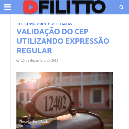
C#
•
DESENVOLVIMENTO
•
VÍDEO AULAS
VALIDAÇÃO DO CEP
UTILIZANDO EXPRESSÃO
REGULAR
10 de dezembro de 2015
Photo by Sean Patrick
on
Pexels.com