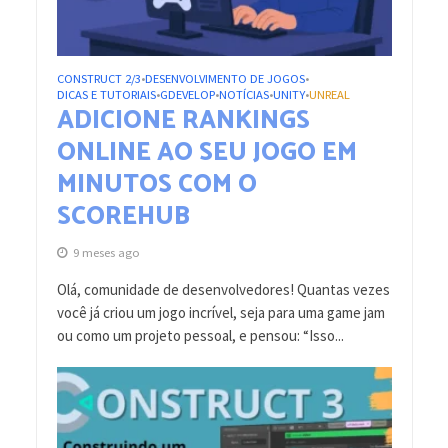
CONSTRUCT 2/3
DESENVOLVIMENTO DE JOGOS
•
•
DICAS E TUTORIAIS
GDEVELOP
NOTÍCIAS
UNITY
UNREAL
•
•
•
•
ADICIONE RANKINGS
ONLINE AO SEU JOGO EM
MINUTOS COM O
SCOREHUB
9 meses ago
Olá, comunidade de desenvolvedores! Quantas vezes
você já criou um jogo incrível, seja para uma game jam
ou como um projeto pessoal, e pensou: “Isso...