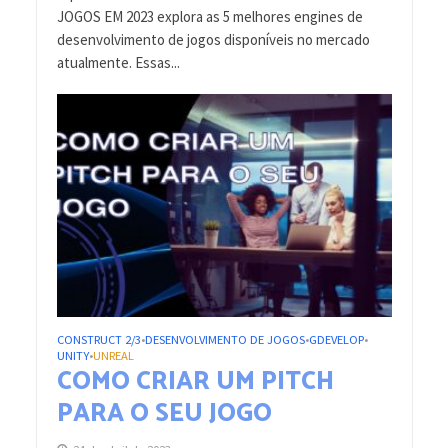
JOGOS EM 2023 explora as 5 melhores engines de
desenvolvimento de jogos disponíveis no mercado
atualmente. Essas...
CONSTRUCT 2/3
DESENVOLVIMENTO DE JOGOS
GDEVELOP
•
•
•
UNITY
UNREAL
•
COMO CRIAR UM PITCH
PARA O SEU JOGO