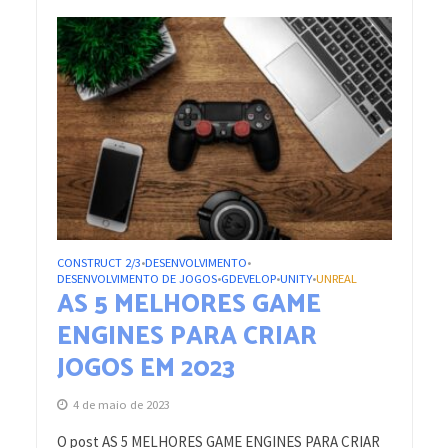
CONSTRUCT 2/3
DESENVOLVIMENTO
•
•
DESENVOLVIMENTO DE JOGOS
GDEVELOP
UNITY
UNREAL
•
•
•
AS 5 MELHORES GAME
ENGINES PARA CRIAR
JOGOS EM 2023
4 de maio de 2023
O post AS 5 MELHORES GAME ENGINES PARA CRIAR