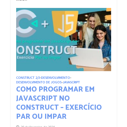
CONSTRUCT 2/3
DESENVOLVIMENTO
•
•
DESENVOLVIMENTO DE JOGOS
JAVASCRIPT
•
COMO PROGRAMAR EM
JAVASCRIPT NO
CONSTRUCT – EXERCÍCIO
PAR OU IMPAR
20 de fevereiro de 2024