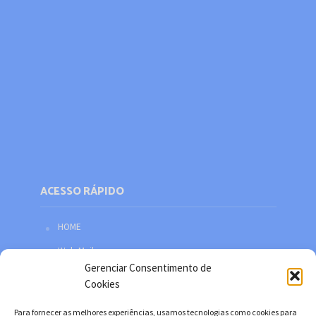
ACESSO RÁPIDO
HOME
Web Mail
Gerenciar Consentimento de
Política de privacidade
Cookies
Redes sociais
Para fornecer as melhores experiências, usamos tecnologias como cookies para