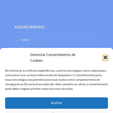
ACESSO RÁPIDO
HOME
Web Mail
Gerenciar Consentimento de
Política de privacidade
Cookies
Redes sociais
Para fornecer as melhores experiências, usamos tecnologias como cookies para
Facebook
armazenar e/ou acessar informações do dispositivo. O consentimento para
essas tecnologias nos permitirá processar dados como comportamento de
Twitter
navegação ou IDs exclusivos neste site. Não consentir ou retirar o consentimento
pode afetar negativamente certos recursos e funções.
YouTube
Instagram
Aceitar