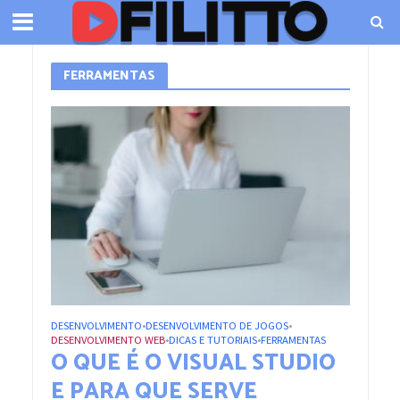
FERRAMENTAS
DESENVOLVIMENTO
DESENVOLVIMENTO DE JOGOS
•
•
DESENVOLVIMENTO WEB
DICAS E TUTORIAIS
FERRAMENTAS
•
•
O QUE É O VISUAL STUDIO
E PARA QUE SERVE