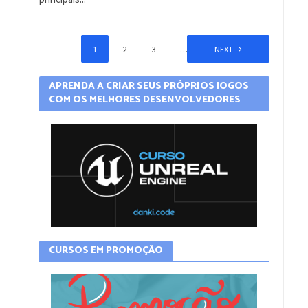
1
2
3
…
6
NEXT
APRENDA A CRIAR SEUS PRÓPRIOS JOGOS
COM OS MELHORES DESENVOLVEDORES
CURSOS EM PROMOÇÃO