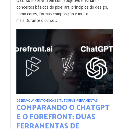
O curso Pixel Art tem como objetivo ensinar os
conceitos básicos do pixel art, princípios do design,
como cores, formas composição e muito
mais.Durante o curso...
DESENVOLVIMENTO
DICAS E TUTORIAIS
FERRAMENTAS
•
•
COMPARANDO O CHATGPT
E O FOREFRONT: DUAS
FERRAMENTAS DE