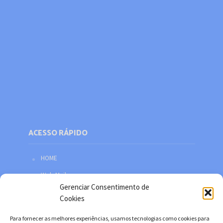
ACESSO RÁPIDO
HOME
Web Mail
Gerenciar Consentimento de
Política de privacidade
Cookies
Redes sociais
Para fornecer as melhores experiências, usamos tecnologias como cookies para
Facebook