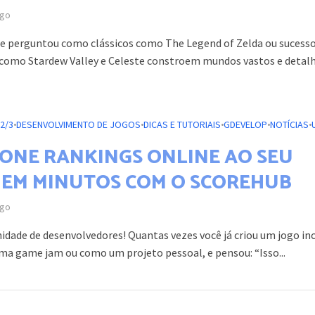
ago
 se perguntou como clássicos como The Legend of Zelda ou sucess
omo Stardew Valley e Celeste constroem mundos vastos e detal
2/3
•
DESENVOLVIMENTO DE JOGOS
•
DICAS E TUTORIAIS
•
GDEVELOP
•
NOTÍCIAS
•
IONE RANKINGS ONLINE AO SEU
 EM MINUTOS COM O SCOREHUB
ago
idade de desenvolvedores! Quantas vezes você já criou um jogo inc
uma game jam ou como um projeto pessoal, e pensou: “Isso...