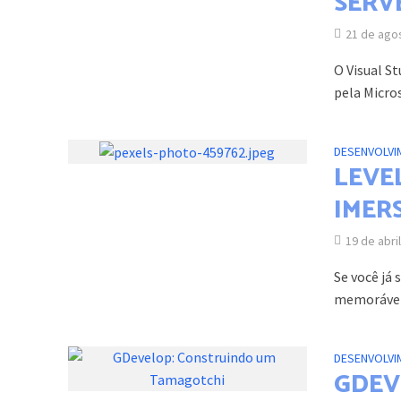
SERV
21 de ago
O Visual S
pela Micros
DESENVOLVI
LEVE
IMER
19 de abri
Se você já
memoráveis
DESENVOLVI
GDEV