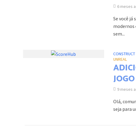
6 meses 
Se você já
modernos c
sem...
CONSTRUCT 
UNREAL
ADIC
JOGO
9 meses 
Olá, comun
seja para 