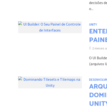
decisões d
o...
UNITY
ENTE
PAIN
2 meses 
O UI Builde
(arquivos U
DESENVOLVI
ARQU
DOMI
UNIT