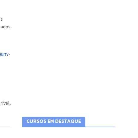
os
hados
UNITY
•
rível,
CURSOS EM DESTAQUE