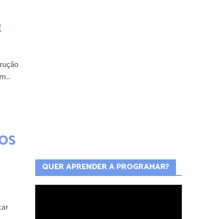
R
trução
m...
OS
QUER APRENDER A PROGRAMAR?
tar