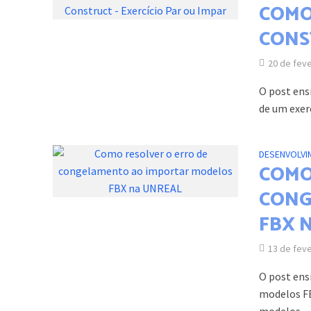
COMO
CONS
20 de fev
O post ens
de um exer
DESENVOLVI
COMO
CONG
FBX 
13 de fev
O post ens
modelos FB