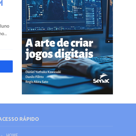
M
aluno
o...
TEORIA E PRÁTICA