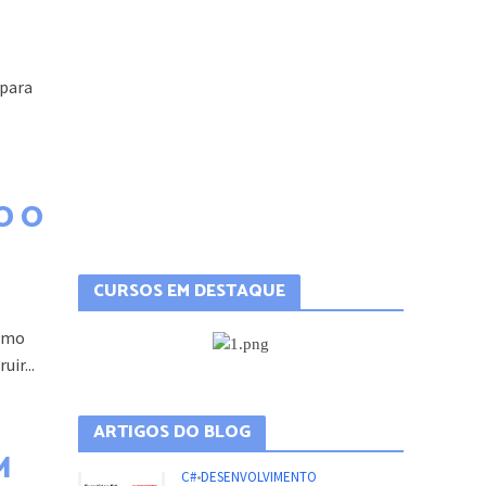
 para
O O
como
ir...
CURSOS EM DESTAQUE
M