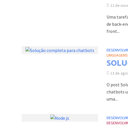
12 de nov
Uma tarefa
de back-en
front...
DESENVOLVI
LINGUAGEN
SOLU
13 de ago
O post Sol
chatbots ut
uma...
DESENVOLVI
DESENVOLVI