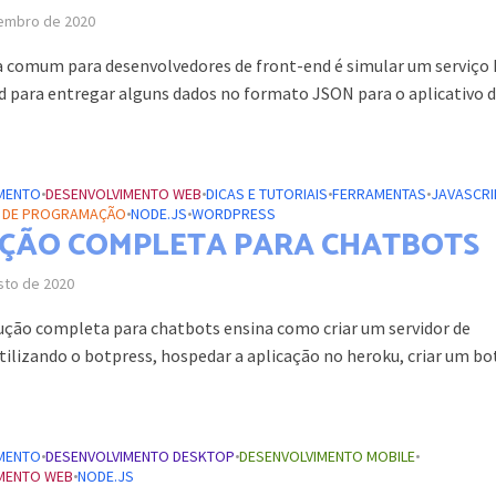
embro de 2020
 comum para desenvolvedores de front-end é simular um serviço
d para entregar alguns dados no formato JSON para o aplicativo 
MENTO
•
DESENVOLVIMENTO WEB
•
DICAS E TUTORIAIS
•
FERRAMENTAS
•
JAVASCRI
S DE PROGRAMAÇÃO
•
NODE.JS
•
WORDPRESS
ÇÃO COMPLETA PARA CHATBOTS
sto de 2020
ução completa para chatbots ensina como criar um servidor de
ilizando o botpress, hospedar a aplicação no heroku, criar um bot
MENTO
•
DESENVOLVIMENTO DESKTOP
•
DESENVOLVIMENTO MOBILE
•
MENTO WEB
•
NODE.JS