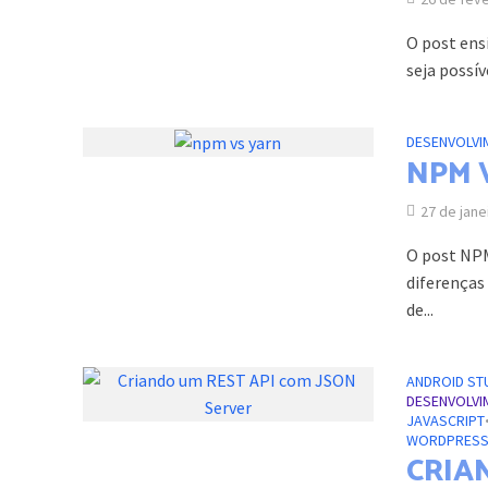
O post ens
seja possív
DESENVOLVI
NPM 
27 de jane
O post NPM
diferenças
de...
ANDROID ST
DESENVOLVI
JAVASCRIPT
WORDPRES
CRIA