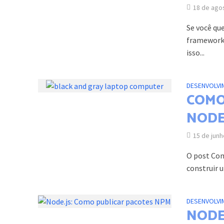
18 de ago
Se você qu
frameworks
isso...
DESENVOLVI
COMO
NODE
15 de jun
O post Com
construir u
DESENVOLVI
NODE