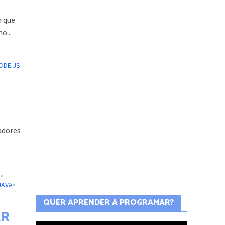
VALIDAÇÃO DO CEP
UTILIZANDO EXPRESSÃO
m que
REGULAR
o...
ODE.JS
adores
S
•
JAVA
•
ER