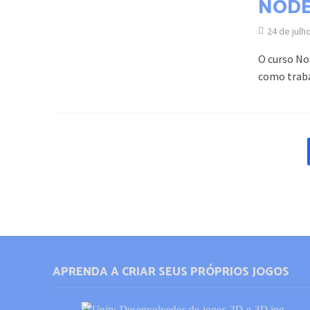
NODE
24 de julh
O curso No
como traba