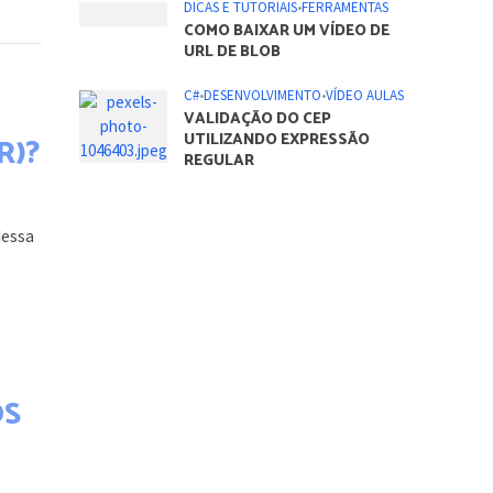
NÚCLEOS DO PROCESSADOR
NO SISTEMA OPERACIONAL
WINDOWS
DICAS E TUTORIAIS
•
FERRAMENTAS
R)?
O QUE É PADRÃO DE
CRIMPAGEM 568A E 568B
dessa
C#
•
DESENVOLVIMENTO
•
VÍDEO AULAS
DESENVOLVENDO UM
SISTEMA DE CONTROLE DE
ESTOQUE – PARTE 1
DICAS E TUTORIAIS
•
FERRAMENTAS
OS
COMO BAIXAR UM VÍDEO DE
URL DE BLOB
C#
•
DESENVOLVIMENTO
•
VÍDEO AULAS