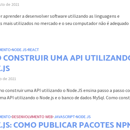
sto de 2021
er aprender a desenvolver software utilizando as linguagens e
 mais utilizados no mercado e o seu computador não é adequado
MENTO
•
NODE.JS
•
REACT
 CONSTRUIR UMA API UTILIZAND
.JS
ho de 2021
o construir uma API utilizando o Node.JS ensina passo a passo 
ma API utilizando o Node.js e o banco de dados MySql. Como constru
MENTO
•
DESENVOLVIMENTO WEB
•
JAVASCRIPT
•
NODE.JS
.JS: COMO PUBLICAR PACOTES NP