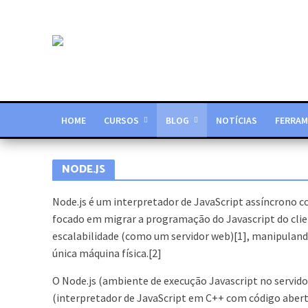
HOME
CURSOS
BLOG
NOTÍCIAS
FERRAM
NODE.JS
Node.js é um interpretador de JavaScript assíncrono c
focado em migrar a programação do Javascript do clien
escalabilidade (como um servidor web)[1], manipula
única máquina física.[2]
O Node.js (ambiente de execução Javascript no servid
(interpretador de JavaScript em C++ com código aber