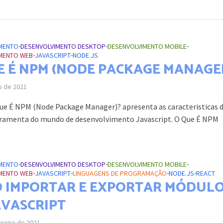
MENTO
•
DESENVOLVIMENTO DESKTOP
•
DESENVOLVIMENTO MOBILE
•
MENTO WEB
•
JAVASCRIPT
•
NODE.JS
E É NPM (NODE PACKAGE MANAGE
o de 2021
ue É NPM (Node Package Manager)? apresenta as caracteristicas 
erramenta do mundo de desenvolvimento Javascript. O Que É NPM
MENTO
•
DESENVOLVIMENTO DESKTOP
•
DESENVOLVIMENTO MOBILE
•
MENTO WEB
•
JAVASCRIPT
•
LINGUAGENS DE PROGRAMAÇÃO
•
NODE.JS
•
REACT
 IMPORTAR E EXPORTAR MÓDUL
AVASCRIPT
ereiro de 2021