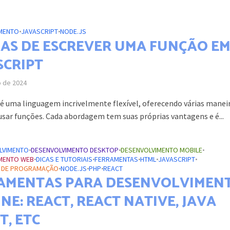
MENTO
•
JAVASCRIPT
•
NODE.JS
AS DE ESCREVER UMA FUNÇÃO E
SCRIPT
o de 2024
 é uma linguagem incrivelmente flexível, oferecendo várias manei
 usar funções. Cada abordagem tem suas próprias vantagens e é...
LVIMENTO
•
DESENVOLVIMENTO DESKTOP
•
DESENVOLVIMENTO MOBILE
•
MENTO WEB
•
DICAS E TUTORIAIS
•
FERRAMENTAS
•
HTML
•
JAVASCRIPT
•
S DE PROGRAMAÇÃO
•
NODE.JS
•
PHP
•
REACT
AMENTAS PARA DESENVOLVIMEN
NE: REACT, REACT NATIVE, JAVA
T, ETC