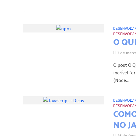
DESENVOLVI
DESENVOLVI
O QU
3 de març
O post O Q
incrível f
(Node...
DESENVOLVI
DESENVOLVI
COMO
NO J
26 de fev