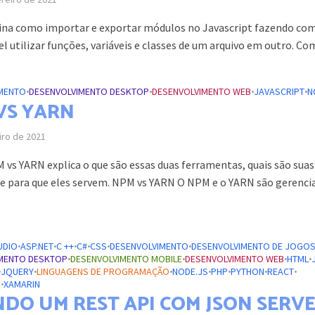
ina como importar e exportar módulos no Javascript fazendo co
el utilizar funções, variáveis e classes de um arquivo em outro. Com
MENTO
•
DESENVOLVIMENTO DESKTOP
•
DESENVOLVIMENTO WEB
•
JAVASCRIPT
•
N
VS YARN
iro de 2021
 vs YARN explica o que são essas duas ferramentas, quais são suas
 e para que eles servem. NPM vs YARN O NPM e o YARN são gerenci
UDIO
•
ASP.NET
•
C ++
•
C#
•
CSS
•
DESENVOLVIMENTO
•
DESENVOLVIMENTO DE JOGO
MENTO DESKTOP
•
DESENVOLVIMENTO MOBILE
•
DESENVOLVIMENTO WEB
•
HTML
•
•
JQUERY
•
LINGUAGENS DE PROGRAMAÇÃO
•
NODE.JS
•
PHP
•
PYTHON
•
REACT
•
S
•
XAMARIN
NDO UM REST API COM JSON SERV