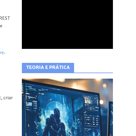
 REST
de
PT
•
QUER APRENDER A PROGRAMAR?
, criar