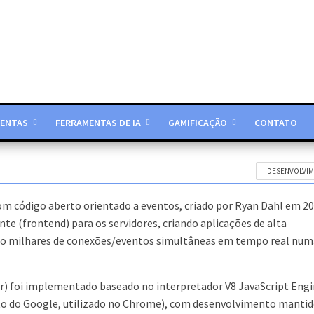
ENTAS
FERRAMENTAS DE IA
GAMIFICAÇÃO
CONTATO
DESENVOLVI
om código aberto orientado a eventos, criado por Ryan Dahl em 20
te (frontend) para os servidores, criando aplicações de alta
ndo milhares de conexões/eventos simultâneas em tempo real num
or) foi implementado baseado no interpretador V8 JavaScript Eng
to do Google, utilizado no Chrome), com desenvolvimento mantid