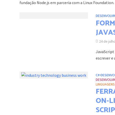
fundação Node.js em parceria com a Linux Foundation.
DESENVOLVI
FORM
JAVA
24 de julh
JavaScript
escrever e
C#
•
DESENVO
DESENVOLVI
LINGUAGEN
FERR
ON-LI
SCRIP