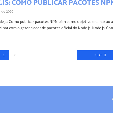
.JS: COMO PUBLICAR PACOTES NP
o de 2020
de.js: Como publicar pacotes NPM têm como objetivo ensinar ao 
lhar com o gerenciador de pacotes oficial do Node.js. Node.js: Com
1
2
3
NEXT