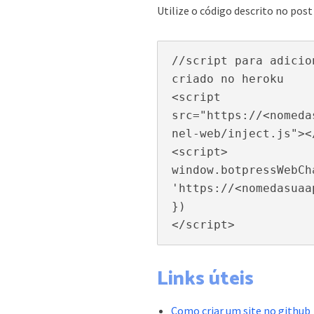
Utilize o código descrito no pos
//script para adicio
criado no heroku

<script 
src="https://<nomeda
nel-web/inject.js"><
<script>

window.botpressWebCh
'https://<nomedasuaa
})

</script>
Links úteis
Como criar um site no github