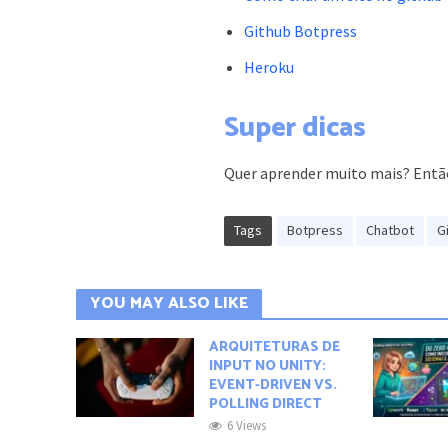
Github Botpress
Heroku
Super dicas
Quer aprender muito mais? Entã
Tags
Botpress
Chatbot
G
YOU MAY ALSO LIKE
ARQUITETURAS DE
INPUT NO UNITY:
EVENT-DRIVEN VS.
POLLING DIRECT
6 Views