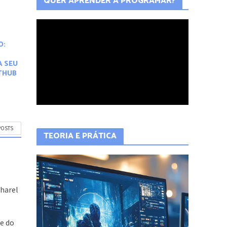
QUER APRENDER A PROGRAMAR?
O:
A SEU
ITHUB
POSTS
TEORIA E PRÁTICA
m
charel
e do