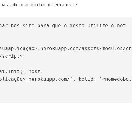
t para adicionar um chatbot em um site.
nar nos site para que o mesmo utilize o bot 
suaaplicação>.herokuapp.com/assets/modules/ch
/script>

at.init({ host: 
plicação>.herokuapp.com/', botId: '<nomedobot>