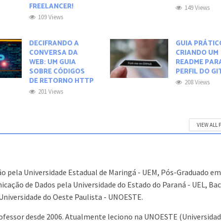
FREELANCER!
149 Views
109 Views
DECIFRANDO A
GUIA PRÁTIC
CONVERSA DA
CRIANDO UM
WEB: UM GUIA
README PAR
SOBRE CÓDIGOS
PERFIL DO G
DE RETORNO HTTP
208 Views
201 Views
VIEW ALL 
o pela Universidade Estadual de Maringá - UEM, Pós-Graduado e
cação de Dados pela Universidade do Estado do Paraná - UEL, Ba
Universidade do Oeste Paulista - UNOESTE.
ofessor desde 2006. Atualmente leciono na UNOESTE (Universidad