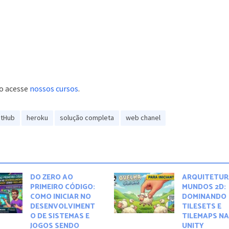
o acesse
nossos cursos
.
itHub
heroku
solução completa
web chanel
DO ZERO AO
ARQUITETUR
PRIMEIRO CÓDIGO:
MUNDOS 2D:
COMO INICIAR NO
DOMINANDO
DESENVOLVIMENT
TILESETS E
O DE SISTEMAS E
TILEMAPS N
JOGOS SENDO
UNITY