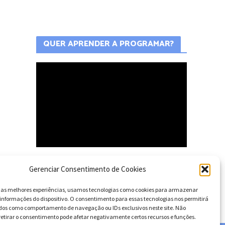
QUER APRENDER A PROGRAMAR?
Gerenciar Consentimento de Cookies
TEORIA E PRÁTICA
r as melhores experiências, usamos tecnologias como cookies para armazenar
informações do dispositivo. O consentimento para essas tecnologias nos permitirá
dos como comportamento de navegação ou IDs exclusivos neste site. Não
retirar o consentimento pode afetar negativamente certos recursos e funções.