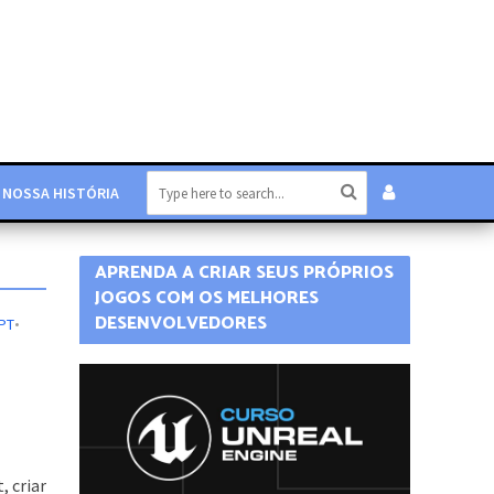
NOSSA HISTÓRIA
APRENDA A CRIAR SEUS PRÓPRIOS
JOGOS COM OS MELHORES
DESENVOLVEDORES
PT
•
, criar