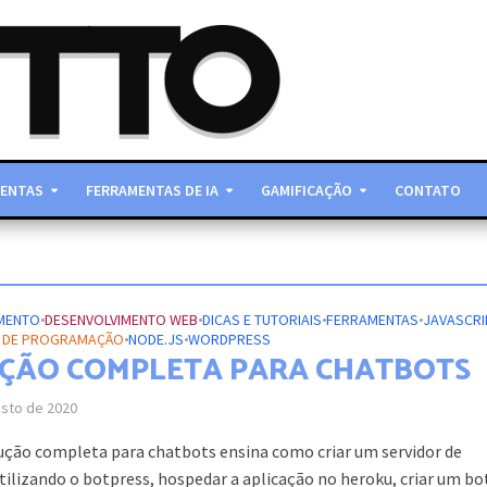
ENTAS
FERRAMENTAS DE IA
GAMIFICAÇÃO
CONTATO
MENTO
•
DESENVOLVIMENTO WEB
•
DICAS E TUTORIAIS
•
FERRAMENTAS
•
JAVASCRI
S DE PROGRAMAÇÃO
•
NODE.JS
•
WORDPRESS
ÇÃO COMPLETA PARA CHATBOTS
osto de 2020
ução completa para chatbots ensina como criar um servidor de
ilizando o botpress, hospedar a aplicação no heroku, criar um bot