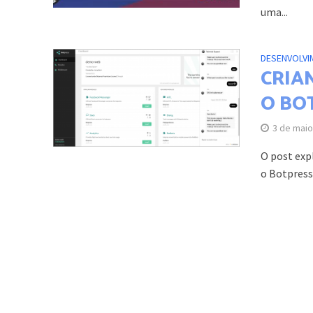
uma...
DESENVOLVI
CRIA
O BO
3 de maio
O post exp
o Botpress.