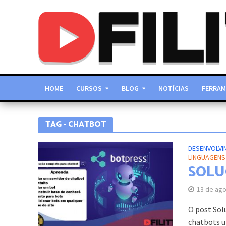
HOME
CURSOS
BLOG
NOTÍCIAS
FERRAM
TAG - CHATBOT
DESENVOLVI
LINGUAGEN
SOLU
13 de ag
O post Sol
chatbots ut