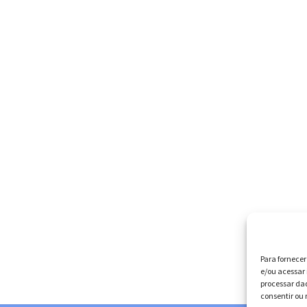
Para fornece
e/ou acessar 
processar da
consentir ou 