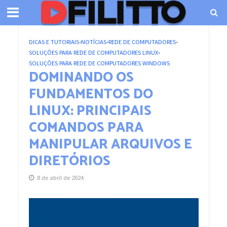
DICAS E TUTORIAIS
•
NOTÍCIAS
•
REDE DE COMPUTADORES
•
SOLUÇÕES PARA REDE DE COMPUTADORES LINUX
•
SOLUÇÕES PARA REDE DE COMPUTADORES WINDOWS
DOMINANDO OS
FUNDAMENTOS DO
LINUX: PRINCIPAIS
COMANDOS PARA
MANIPULAR ARQUIVOS E
DIRETÓRIOS
8 de abril de 2024