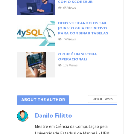
COM O SCOREHUB
65 Views
DEMYSTIFICANDO OS SQL
JOINS: O GUIA DEFINITIVO
PARA COMBINAR TABELAS
74 Views
O QUE É UM SISTEMA
OPERACIONAL?
137 Views
ABOUT THE AUTHOR
VIEW ALL POSTS
Danilo Filitto
Mestre em Ciência da Computação pela
Universidade Estadual de Maringá - UEM,