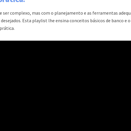
e ser complexo, mas com o planejamento e as ferramentas adequ
 desejados. Esta playlist lhe ensina conceitos básicos de banco e o
prática.