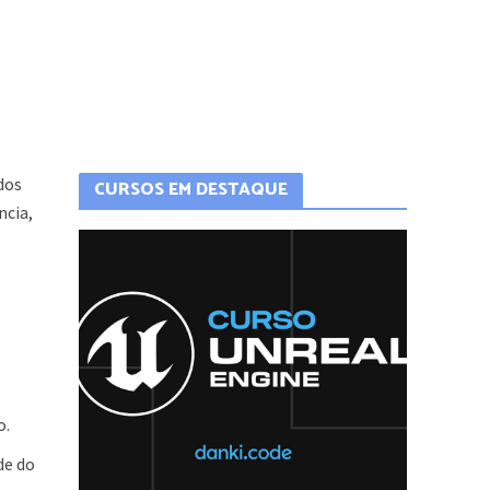
dos
CURSOS EM DESTAQUE
ncia,
o.
de do