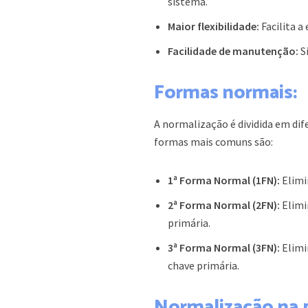
sistema.
Maior flexibilidade:
Facilita a
Facilidade de manutenção:
S
Formas normais:
A normalização é dividida em di
formas mais comuns são:
1ª Forma Normal (1FN):
Elimi
2ª Forma Normal (2FN):
Elimi
primária.
3ª Forma Normal (3FN):
Elimi
chave primária.
Normalização na p