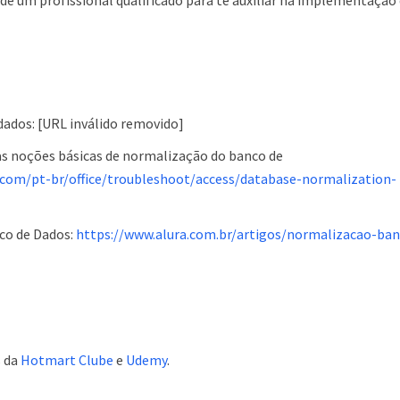
 de um profissional qualificado para te auxiliar na implementação
dados: [URL inválido removido]
das noções básicas de normalização do banco de
t.com/pt-br/office/troubleshoot/access/database-normalization-
co de Dados:
https://www.alura.com.br/artigos/normalizacao-ba
s da
Hotmart Clube
e
Udemy
.