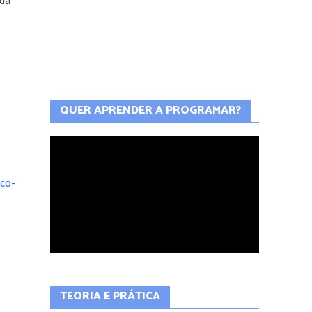
 da
QUER APRENDER A PROGRAMAR?
nco-
TEORIA E PRÁTICA