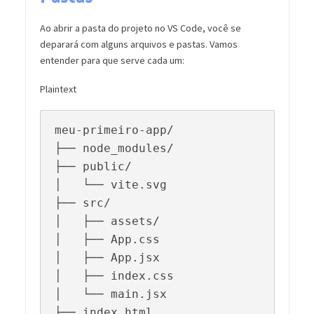
Ao abrir a pasta do projeto no VS Code, você se
deparará com alguns arquivos e pastas. Vamos
entender para que serve cada um:
Plaintext
meu-primeiro-app/

├── node_modules/

├── public/

│   └── vite.svg

├── src/

│   ├── assets/

│   ├── App.css

│   ├── App.jsx

│   ├── index.css

│   └── main.jsx

├── index.html
