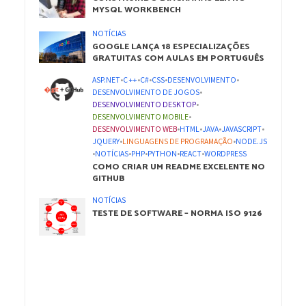
MYSQL WORKBENCH
NOTÍCIAS
GOOGLE LANÇA 18 ESPECIALIZAÇÕES
GRATUITAS COM AULAS EM PORTUGUÊS
ASP.NET
•
C ++
•
C#
•
CSS
•
DESENVOLVIMENTO
•
DESENVOLVIMENTO DE JOGOS
•
DESENVOLVIMENTO DESKTOP
•
DESENVOLVIMENTO MOBILE
•
DESENVOLVIMENTO WEB
•
HTML
•
JAVA
•
JAVASCRIPT
•
JQUERY
•
LINGUAGENS DE PROGRAMAÇÃO
•
NODE.JS
•
NOTÍCIAS
•
PHP
•
PYTHON
•
REACT
•
WORDPRESS
COMO CRIAR UM README EXCELENTE NO
GITHUB
NOTÍCIAS
TESTE DE SOFTWARE – NORMA ISO 9126