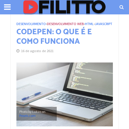
DESENVOLVIMENTO
•
DESENVOLVIMENTO WEB
•
HTML
•
JAVASCRIPT
CODEPEN: O QUE É E
COMO FUNCIONA
16 de agosto de 2021
Photo by Lukas on
Pexels.com