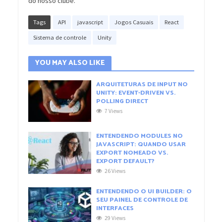
do nosso clube.
Tags
API
javascript
Jogos Casuais
React
Sistema de controle
Unity
YOU MAY ALSO LIKE
ARQUITETURAS DE INPUT NO
UNITY: EVENT-DRIVEN VS.
POLLING DIRECT
7 Views
ENTENDENDO MODULES NO
JAVASCRIPT: QUANDO USAR
EXPORT NOMEADO VS.
EXPORT DEFAULT?
26 Views
ENTENDENDO O UI BUILDER: O
SEU PAINEL DE CONTROLE DE
INTERFACES
29 Views