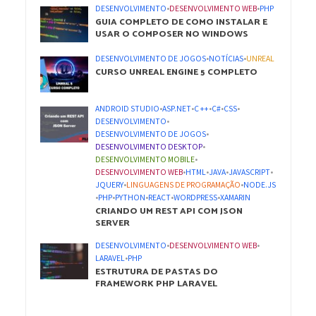
DESENVOLVIMENTO
•
DESENVOLVIMENTO WEB
•
PHP
GUIA COMPLETO DE COMO INSTALAR E
USAR O COMPOSER NO WINDOWS
DESENVOLVIMENTO DE JOGOS
•
NOTÍCIAS
•
UNREAL
CURSO UNREAL ENGINE 5 COMPLETO
ANDROID STUDIO
•
ASP.NET
•
C ++
•
C#
•
CSS
•
DESENVOLVIMENTO
•
DESENVOLVIMENTO DE JOGOS
•
DESENVOLVIMENTO DESKTOP
•
DESENVOLVIMENTO MOBILE
•
DESENVOLVIMENTO WEB
•
HTML
•
JAVA
•
JAVASCRIPT
•
JQUERY
•
LINGUAGENS DE PROGRAMAÇÃO
•
NODE.JS
•
PHP
•
PYTHON
•
REACT
•
WORDPRESS
•
XAMARIN
CRIANDO UM REST API COM JSON
SERVER
DESENVOLVIMENTO
•
DESENVOLVIMENTO WEB
•
LARAVEL
•
PHP
ESTRUTURA DE PASTAS DO
FRAMEWORK PHP LARAVEL