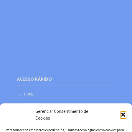
ACESSO RÁPIDO
HOME
Web Mail
Gerenciar Consentimento de
Política de privacidade
Cookies
Redes sociais
Para fornecer as melhores experiências, usamos tecnologias como cookies para