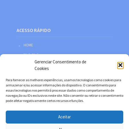
ACESSO RÁPIDO
HOME
Web Mail
Gerenciar Consentimento de
Política de privacidade
Cookies
Redes sociais
Para fornecer as melhores experiências, usamos tecnologias como cookies para
Facebook
armazenar e/ou acessar informações do dispositivo. O consentimento para
essas tecnologias nos permitirá processar dados como comportamento de
Twitter
navegação ou IDs exclusivos neste site. Não consentir ou retirar o consentimento
pode afetar negativamente certos recursos e funções.
YouTube
Instagram
Aceitar