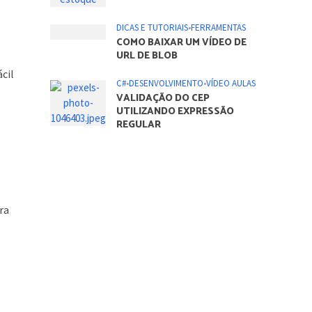
DICAS E TUTORIAIS
•
FERRAMENTAS
COMO ATIVAR TODOS OS
NÚCLEOS DO PROCESSADOR
NO SISTEMA OPERACIONAL
WINDOWS
cil
DICAS E TUTORIAIS
•
FERRAMENTAS
O QUE É PADRÃO DE
CRIMPAGEM 568A E 568B
C#
•
DESENVOLVIMENTO
•
VÍDEO AULAS
DESENVOLVENDO UM
SISTEMA DE CONTROLE DE
ra
ESTOQUE – PARTE 1
DICAS E TUTORIAIS
•
FERRAMENTAS
COMO BAIXAR UM VÍDEO DE
URL DE BLOB