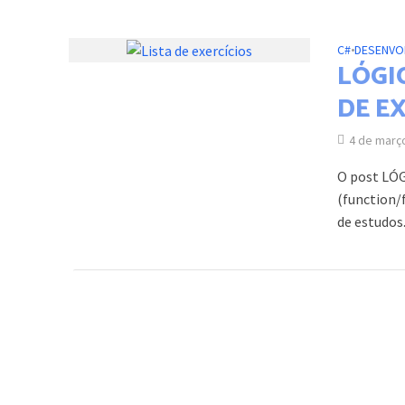
C#
•
DESENVO
LÓGI
DE E
4 de març
O post LÓ
(function/
de estudos.