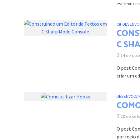
escrever e
C#
•
DESENVO
CONS
C SH
14 de dez
O post Con
criar um e
DESENVOLVI
COMO
20 de set
O post Com
por meio da