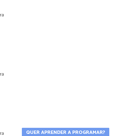
C#
•
DESENVOLVIMENTO
•
VÍDEO AULAS
VALIDAÇÃO DO CEP
ra
UTILIZANDO EXPRESSÃO
REGULAR
ra
ra