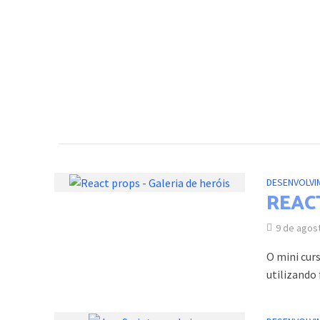
DESENVOLVI
REAC
9 de agos
O mini cur
utilizando 