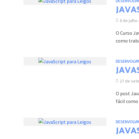
DESENVOLVI
JAVAS
6 de julho
O Curso Jav
como traba
DESENVOLVI
JAVAS
27 de set
O post Jav
fácil como 
DESENVOLVI
JAVAS