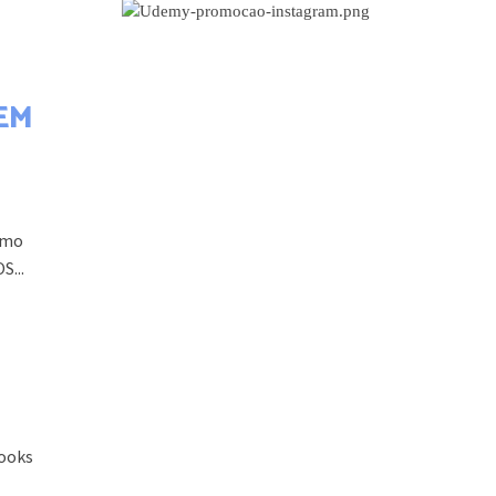
CURSOS EM PROMOÇÃO
EM
omo
S...
hooks