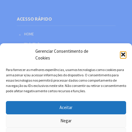
ACESSO RÁPIDO
HOME
Web Mail
Gerenciar Consentimento de
Política de privacidade
Cookies
Redes sociais
Para fornecer as melhores experiências, usamos tecnologias como cookies para
Facebook
armazenar e/ou acessar informações do dispositivo. O consentimento para
essas tecnologias nos permitirá processar dados como comportamento de
Twitter
navegação ou IDs exclusivos neste site. Não consentir ou retirar o consentimento
pode afetar negativamente certos recursos e funções.
YouTube
Instagram
Aceitar
Negar
Copyright © 2026. Desenvolvido por Danilo Filitto.