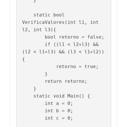
    }

    static bool 
VerificaValores(int l1, int 
l2, int l3){

        bool retorno = false;

        if ((l1 < l2+l3) && 
(l2 < l1+l3) && (l3 < l1+l2))
{

            retorno = true;

        }

        return retorno;

    }    

    static void Main() {

        int a = 0;

        int b = 0;

        int c = 0;
