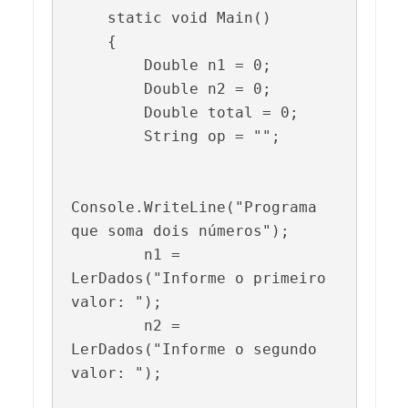
    static void Main()

    {

        Double n1 = 0;

        Double n2 = 0;

        Double total = 0;

        String op = "";

Console.WriteLine("Programa 
que soma dois números");

        n1 = 
LerDados("Informe o primeiro 
valor: ");

        n2 = 
LerDados("Informe o segundo 
valor: ");
