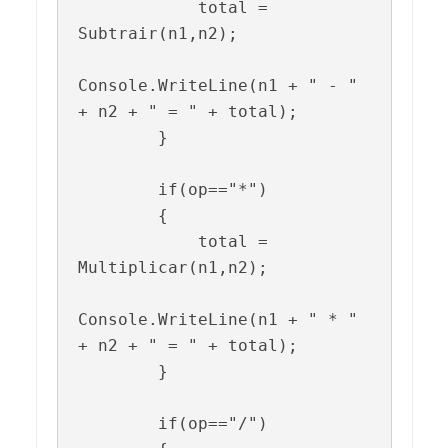
            total = 
Subtrair(n1,n2);

Console.WriteLine(n1 + " - " 
+ n2 + " = " + total);

        }

        if(op=="*")

        {

            total = 
Multiplicar(n1,n2);

Console.WriteLine(n1 + " * " 
+ n2 + " = " + total);

        }

        if(op=="/")
