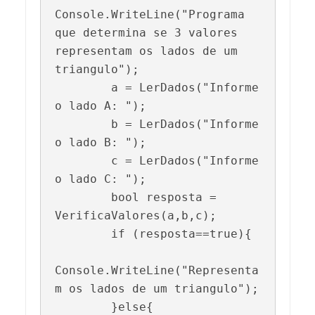
Console.WriteLine("Programa 
que determina se 3 valores 
representam os lados de um 
triangulo");

        a = LerDados("Informe 
o lado A: ");

        b = LerDados("Informe 
o lado B: ");

        c = LerDados("Informe 
o lado C: ");

        bool resposta = 
VerificaValores(a,b,c);

        if (resposta==true){

Console.WriteLine("Representa
m os lados de um triangulo");

        }else{
