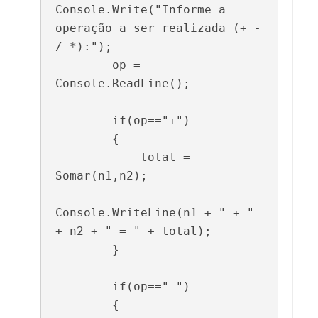
Console.Write("Informe a 
operação a ser realizada (+ - 
/ *):");

        op = 
Console.ReadLine();

        if(op=="+")

        {

            total = 
Somar(n1,n2);

Console.WriteLine(n1 + " + " 
+ n2 + " = " + total);

        }

        if(op=="-")

        {
