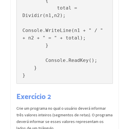
        {

            total = 
Dividir(n1,n2);

Console.WriteLine(n1 + " / " 
+ n2 + " = " + total);

        }

        Console.ReadKey();

    }

}
Exercício 2
Crie um programa no qual o usuário deverá informar
três valores inteiros (segmentos de retas). O programa
deverá informar se esses valores representam os
lados de um triângulo.