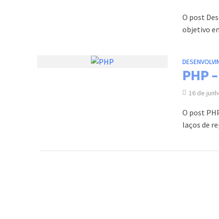
O post Des
objetivo en
DESENVOLVI
PHP 
16 de jun
O post PHP
laços de re