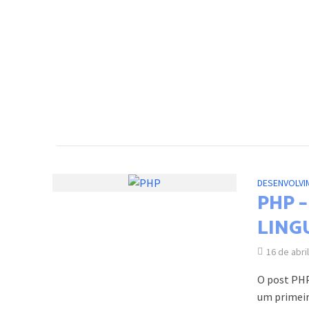
DESENVOLVI
PHP 
LING
16 de abri
O post PHP
um primeir