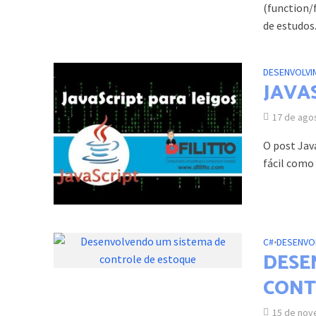
(function/
de estudos.
DESENVOLVI
JAVAS
17 de ago
O post Jav
fácil como 
C#
•
DESENVO
DESE
CONT
15 de nov