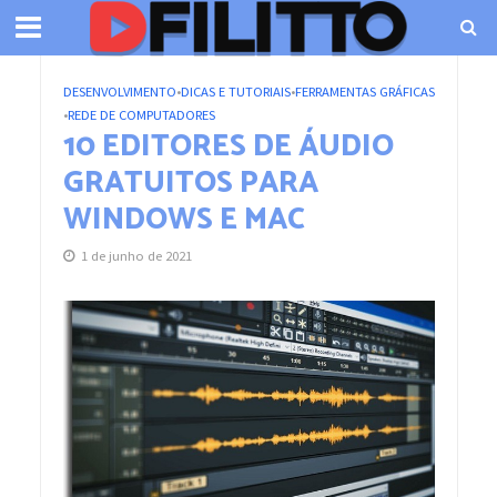
DESENVOLVIMENTO
•
DICAS E TUTORIAIS
•
FERRAMENTAS GRÁFICAS
•
REDE DE COMPUTADORES
10 EDITORES DE ÁUDIO
GRATUITOS PARA
WINDOWS E MAC
1 de junho de 2021