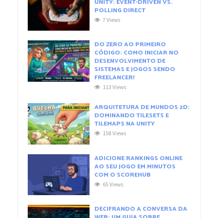
UNITY: EVENT-DRIVEN VS.
POLLING DIRECT
7 Views
DO ZERO AO PRIMEIRO
CÓDIGO: COMO INICIAR NO
DESENVOLVIMENTO DE
SISTEMAS E JOGOS SENDO
FREELANCER!
113 Views
ARQUITETURA DE MUNDOS 2D:
DOMINANDO TILESETS E
TILEMAPS NA UNITY
158 Views
ADICIONE RANKINGS ONLINE
AO SEU JOGO EM MINUTOS
COM O SCOREHUB
65 Views
DECIFRANDO A CONVERSA DA
WEB: UM GUIA SOBRE