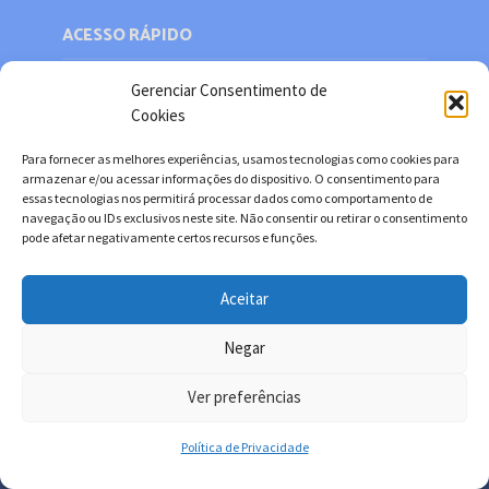
ACESSO RÁPIDO
Gerenciar Consentimento de
HOME
Cookies
Web Mail
Para fornecer as melhores experiências, usamos tecnologias como cookies para
Política de privacidade
armazenar e/ou acessar informações do dispositivo. O consentimento para
essas tecnologias nos permitirá processar dados como comportamento de
Redes sociais
navegação ou IDs exclusivos neste site. Não consentir ou retirar o consentimento
Facebook
pode afetar negativamente certos recursos e funções.
Twitter
Aceitar
YouTube
Instagram
Negar
Ver preferências
Copyright © 2026. Desenvolvido por Danilo Filitto.
Política de Privacidade