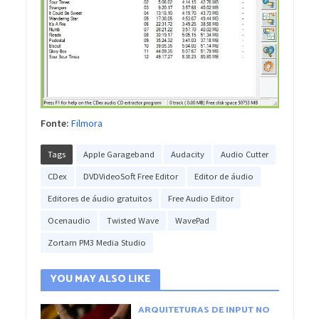
Fonte:
Filmora
Tags
Apple Garageband
Audacity
Audio Cutter
CDex
DVDVideoSoft Free Editor
Editor de áudio
Editores de áudio gratuitos
Free Audio Editor
Ocenaudio
Twisted Wave
WavePad
Zortam PM3 Media Studio
YOU MAY ALSO LIKE
ARQUITETURAS DE INPUT NO