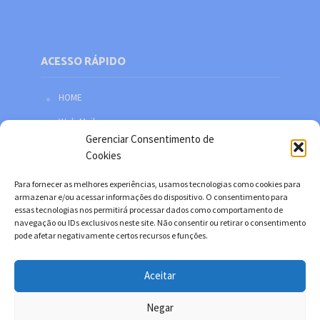
ACESSO RÁPIDO
HOME
Web Mail
Gerenciar Consentimento de
Política de privacidade
Cookies
Redes sociais
Para fornecer as melhores experiências, usamos tecnologias como cookies para
Facebook
armazenar e/ou acessar informações do dispositivo. O consentimento para
essas tecnologias nos permitirá processar dados como comportamento de
Twitter
navegação ou IDs exclusivos neste site. Não consentir ou retirar o consentimento
pode afetar negativamente certos recursos e funções.
YouTube
Instagram
Aceitar
Negar
Copyright © 2026. Desenvolvido por Danilo Filitto.