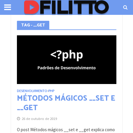
TAG - __GET
DESENVOLVIMENTO
PHP
•
MÉTODOS MÁGICOS __SET E
__GET
26 de outubro de 2019
O post Métodos mágicos __set e __get explica como