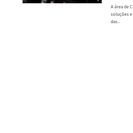
A área de 
soluções e
das...