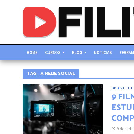
HOME
CURSOS
BLOG
NOTÍCIAS
FERRAM
TAG - A REDE SOCIAL
DICAS E TUT
9 FI
ESTU
COM
9 de set