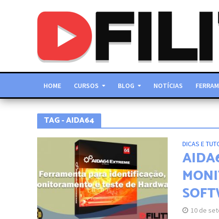
HOME
CURSOS
BLOG
NOTÍCIAS
FERRAM
TAG - AIDA64
DICAS E TUT
AIDA6
MONI
SOFT
10 de se