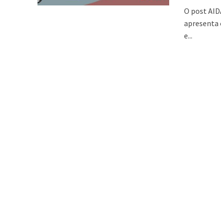
O post AID
apresenta 
e...