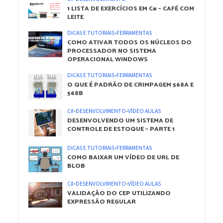
1 LISTA DE EXERCÍCIOS EM C# – CAFÉ COM
LEITE
DICAS E TUTORIAIS
•
FERRAMENTAS
COMO ATIVAR TODOS OS NÚCLEOS DO
PROCESSADOR NO SISTEMA
OPERACIONAL WINDOWS
DICAS E TUTORIAIS
•
FERRAMENTAS
O QUE É PADRÃO DE CRIMPAGEM 568A E
568B
C#
•
DESENVOLVIMENTO
•
VÍDEO AULAS
DESENVOLVENDO UM SISTEMA DE
CONTROLE DE ESTOQUE – PARTE 1
DICAS E TUTORIAIS
•
FERRAMENTAS
COMO BAIXAR UM VÍDEO DE URL DE
BLOB
C#
•
DESENVOLVIMENTO
•
VÍDEO AULAS
VALIDAÇÃO DO CEP UTILIZANDO
EXPRESSÃO REGULAR