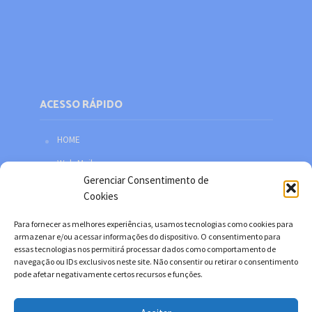
ACESSO RÁPIDO
HOME
Web Mail
Gerenciar Consentimento de
Política de privacidade
Cookies
Redes sociais
Para fornecer as melhores experiências, usamos tecnologias como cookies para
Facebook
armazenar e/ou acessar informações do dispositivo. O consentimento para
essas tecnologias nos permitirá processar dados como comportamento de
Twitter
navegação ou IDs exclusivos neste site. Não consentir ou retirar o consentimento
pode afetar negativamente certos recursos e funções.
YouTube
Instagram