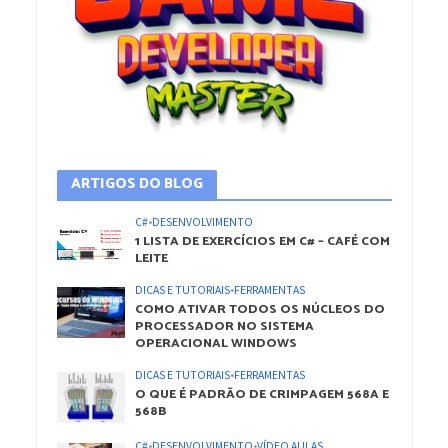
ARTIGOS DO BLOG
C#
•
DESENVOLVIMENTO
1 LISTA DE EXERCÍCIOS EM C# – CAFÉ COM
LEITE
DICAS E TUTORIAIS
•
FERRAMENTAS
COMO ATIVAR TODOS OS NÚCLEOS DO
PROCESSADOR NO SISTEMA
OPERACIONAL WINDOWS
DICAS E TUTORIAIS
•
FERRAMENTAS
O QUE É PADRÃO DE CRIMPAGEM 568A E
568B
C#
•
DESENVOLVIMENTO
•
VÍDEO AULAS