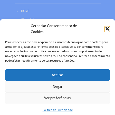
HOME
Web Mail
Gerenciar Consentimento de
Política de privacidade
Cookies
Redes sociais
Para fornecer as melhores experiências, usamos tecnologias como cookies para
Facebook
armazenar e/ou acessar informações do dispositivo. O consentimento para
essas tecnologias nos permitirá processar dados como comportamento de
Twitter
navegação ou IDs exclusivos neste site. Não consentir ou retirar o consentimento
pode afetar negativamente certos recursos e funções.
YouTube
Instagram
Aceitar
Negar
Copyright © 2026. Desenvolvido por Danilo Filitto.
Ver preferências
Política de Privacidade