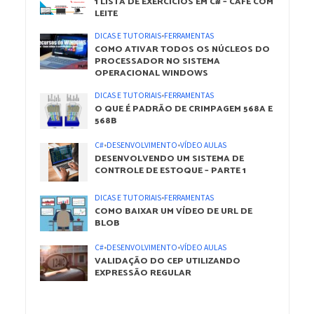
1 LISTA DE EXERCÍCIOS EM C# – CAFÉ COM
LEITE
DICAS E TUTORIAIS
•
FERRAMENTAS
COMO ATIVAR TODOS OS NÚCLEOS DO
PROCESSADOR NO SISTEMA
OPERACIONAL WINDOWS
DICAS E TUTORIAIS
•
FERRAMENTAS
O QUE É PADRÃO DE CRIMPAGEM 568A E
568B
C#
•
DESENVOLVIMENTO
•
VÍDEO AULAS
DESENVOLVENDO UM SISTEMA DE
CONTROLE DE ESTOQUE – PARTE 1
DICAS E TUTORIAIS
•
FERRAMENTAS
COMO BAIXAR UM VÍDEO DE URL DE
BLOB
C#
•
DESENVOLVIMENTO
•
VÍDEO AULAS
VALIDAÇÃO DO CEP UTILIZANDO
EXPRESSÃO REGULAR