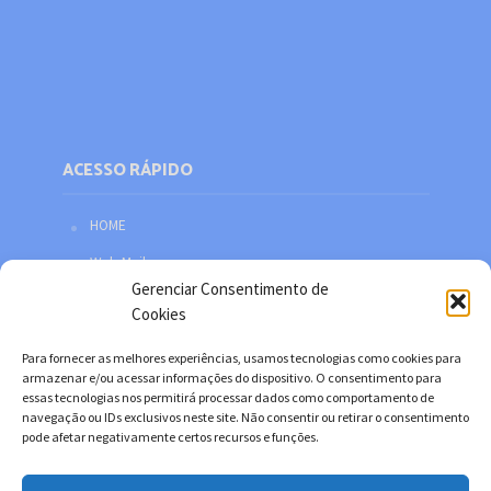
ACESSO RÁPIDO
HOME
Web Mail
Gerenciar Consentimento de
Política de privacidade
Cookies
Redes sociais
Para fornecer as melhores experiências, usamos tecnologias como cookies para
Facebook
armazenar e/ou acessar informações do dispositivo. O consentimento para
essas tecnologias nos permitirá processar dados como comportamento de
Twitter
navegação ou IDs exclusivos neste site. Não consentir ou retirar o consentimento
pode afetar negativamente certos recursos e funções.
YouTube
Instagram