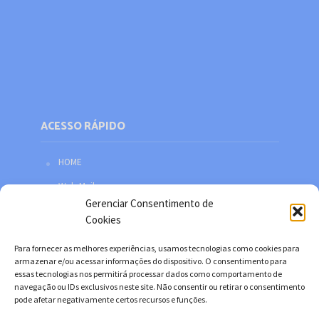
ACESSO RÁPIDO
HOME
Web Mail
Gerenciar Consentimento de
Política de privacidade
Cookies
Redes sociais
Para fornecer as melhores experiências, usamos tecnologias como cookies para
Facebook
armazenar e/ou acessar informações do dispositivo. O consentimento para
essas tecnologias nos permitirá processar dados como comportamento de
Twitter
navegação ou IDs exclusivos neste site. Não consentir ou retirar o consentimento
pode afetar negativamente certos recursos e funções.
YouTube