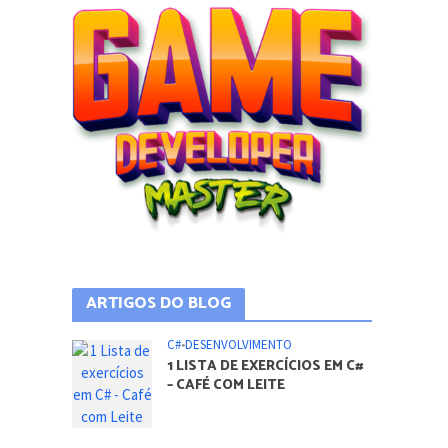
ARTIGOS DO BLOG
C#
•
DESENVOLVIMENTO
1 LISTA DE EXERCÍCIOS EM C#
– CAFÉ COM LEITE
DICAS E TUTORIAIS
•
FERRAMENTAS
COMO ATIVAR TODOS OS
NÚCLEOS DO PROCESSADOR
NO SISTEMA OPERACIONAL
WINDOWS