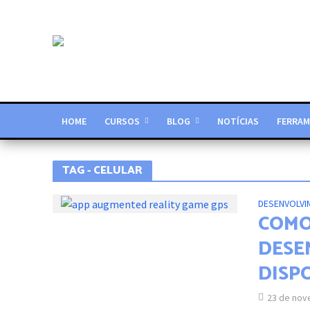
HOME
CURSOS
BLOG
NOTÍCIAS
FERRAM
TAG - CELULAR
DESENVOLVI
COMO
DESE
DISP
23 de nov