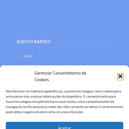
ACESSO RÁPIDO
HOME
Web Mail
Gerenciar Consentimento de
Política de privacidade
Cookies
Redes sociais
Para fornecer as melhores experiências, usamos tecnologias como cookies para
Facebook
armazenar e/ou acessar informações do dispositivo. O consentimento para
essas tecnologias nos permitirá processar dados como comportamento de
Twitter
navegação ou IDs exclusivos neste site. Não consentir ou retirar o consentimento
pode afetar negativamente certos recursos e funções.
YouTube
Instagram
Aceitar