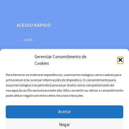
ACESSO RÁPIDO
HOME
Web Mail
Gerenciar Consentimento de
Política de privacidade
Cookies
Redes sociais
Para fornecer as melhores experiências, usamos tecnologias como cookies para
Facebook
armazenar e/ou acessar informações do dispositivo. O consentimento para
essas tecnologias nos permitirá processar dados como comportamento de
Twitter
navegação ou IDs exclusivos neste site. Não consentir ou retirar o consentimento
pode afetar negativamente certos recursos e funções.
YouTube
Instagram
Aceitar
Negar
Copyright © 2026. Desenvolvido por Danilo Filitto.