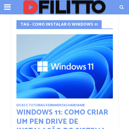
TAG - COMO INSTALAR O WINDOWS 11
DICAS E TUTORIAIS
FERRAMENTAS
HARDWARE
•
•
WINDOWS 11: COMO CRIAR
UM PEN DRIVE DE