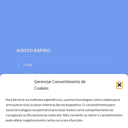
ACESSO RÁPIDO
HOME
Web Mail
Gerenciar Consentimento de
Política de privacidade
Cookies
Redes sociais
Para fornecer as melhores experiências, usamos tecnologias como cookies para
Facebook
armazenar e/ou acessar informações do dispositivo. O consentimento para
essas tecnologias nos permitirá processar dados como comportamento de
Twitter
navegação ou IDs exclusivos neste site. Não consentir ou retirar o consentimento
pode afetar negativamente certos recursos e funções.
YouTube