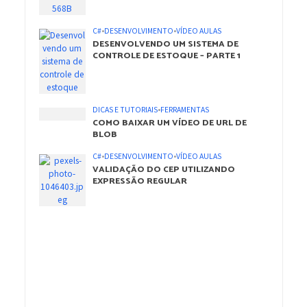
C#
•
DESENVOLVIMENTO
•
VÍDEO AULAS
DESENVOLVENDO UM SISTEMA DE
CONTROLE DE ESTOQUE – PARTE 1
DICAS E TUTORIAIS
•
FERRAMENTAS
COMO BAIXAR UM VÍDEO DE URL DE
BLOB
C#
•
DESENVOLVIMENTO
•
VÍDEO AULAS
VALIDAÇÃO DO CEP UTILIZANDO
EXPRESSÃO REGULAR