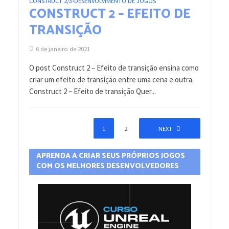
CONSTRUCT 2/3
DESENVOLVIMENTO DE JOGOS
•
CONSTRUCT 2 – EFEITO DE
TRANSIÇÃO
6 de janeiro de 2021
O post Construct 2 – Efeito de transição ensina como
criar um efeito de transição entre uma cena e outra.
Construct 2 – Efeito de transição Quer...
1
2
NEXT
APRENDA A CRIAR SEUS PRÓPRIOS JOGOS
COM OS MELHORES DESENVOLVEDORES