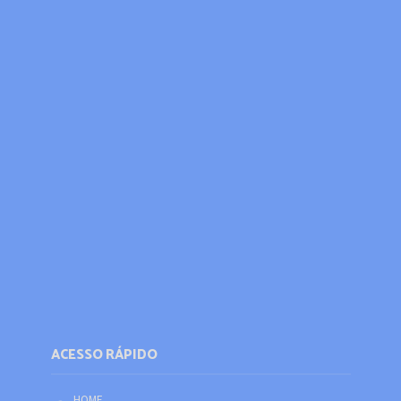
ACESSO RÁPIDO
HOME