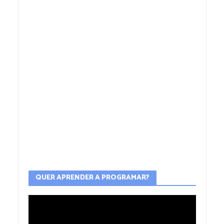
QUER APRENDER A PROGRAMAR?