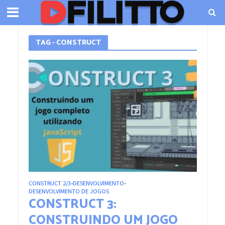
TAG - CONSTRUCT
CONSTRUCT 2/3
DESENVOLVIMENTO
•
•
DESENVOLVIMENTO DE JOGOS
CONSTRUCT 3:
CONSTRUINDO UM JOGO