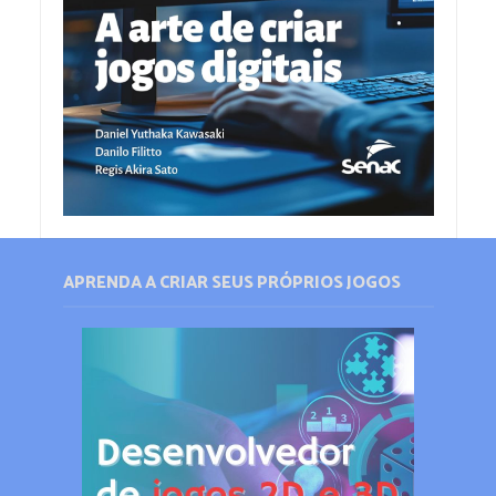
APRENDA A CRIAR SEUS PRÓPRIOS JOGOS