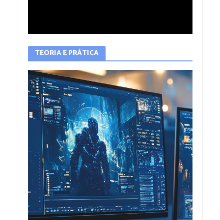
TEORIA E PRÁTICA