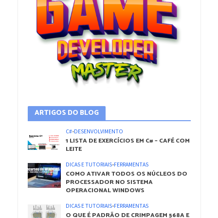
ARTIGOS DO BLOG
C#
•
DESENVOLVIMENTO
1 LISTA DE EXERCÍCIOS EM C# – CAFÉ COM
LEITE
DICAS E TUTORIAIS
•
FERRAMENTAS
COMO ATIVAR TODOS OS NÚCLEOS DO
PROCESSADOR NO SISTEMA
OPERACIONAL WINDOWS
DICAS E TUTORIAIS
•
FERRAMENTAS
O QUE É PADRÃO DE CRIMPAGEM 568A E