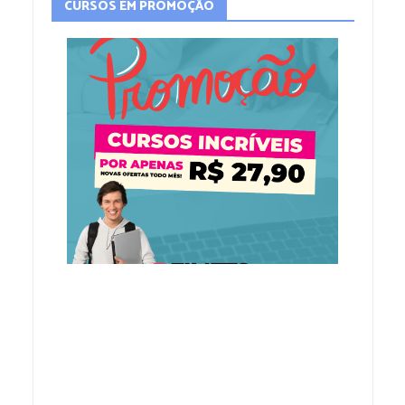
CURSOS EM PROMOÇÃO