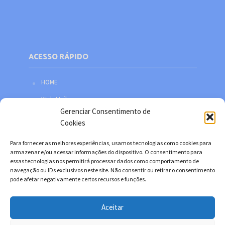
ACESSO RÁPIDO
HOME
Web Mail
Gerenciar Consentimento de
Política de privacidade
Cookies
Redes sociais
Para fornecer as melhores experiências, usamos tecnologias como cookies para
Facebook
armazenar e/ou acessar informações do dispositivo. O consentimento para
essas tecnologias nos permitirá processar dados como comportamento de
Twitter
navegação ou IDs exclusivos neste site. Não consentir ou retirar o consentimento
pode afetar negativamente certos recursos e funções.
YouTube
Instagram
Aceitar