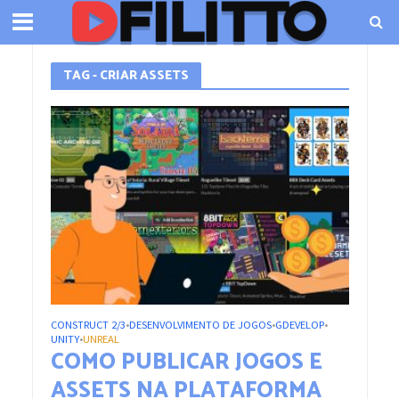
TAG - CRIAR ASSETS
CONSTRUCT 2/3
DESENVOLVIMENTO DE JOGOS
GDEVELOP
•
•
•
UNITY
UNREAL
•
COMO PUBLICAR JOGOS E
ASSETS NA PLATAFORMA