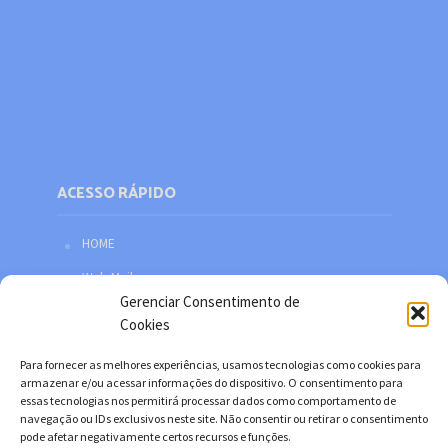
ACESSO RÁPIDO
HOME
Web Mail
Gerenciar Consentimento de
Política de privacidade
Cookies
Redes sociais
Para fornecer as melhores experiências, usamos tecnologias como cookies para
Facebook
armazenar e/ou acessar informações do dispositivo. O consentimento para
essas tecnologias nos permitirá processar dados como comportamento de
Twitter
navegação ou IDs exclusivos neste site. Não consentir ou retirar o consentimento
pode afetar negativamente certos recursos e funções.
YouTube