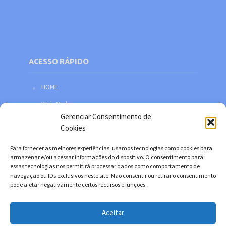
ACESSO RÁPIDO
HOME
Web Mail
Gerenciar Consentimento de
Política de privacidade
Cookies
Redes sociais
Para fornecer as melhores experiências, usamos tecnologias como cookies para
Facebook
armazenar e/ou acessar informações do dispositivo. O consentimento para
essas tecnologias nos permitirá processar dados como comportamento de
Twitter
navegação ou IDs exclusivos neste site. Não consentir ou retirar o consentimento
pode afetar negativamente certos recursos e funções.
YouTube
Instagram
Aceitar