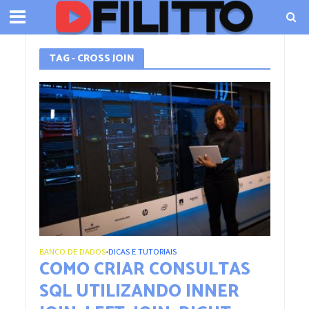
TAG - CROSS JOIN
BANCO DE DADOS
DICAS E TUTORIAIS
•
COMO CRIAR CONSULTAS
SQL UTILIZANDO INNER