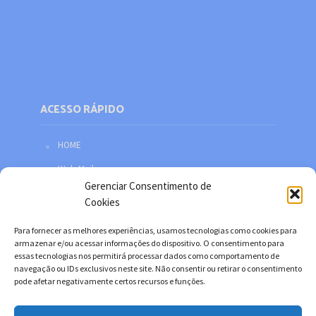
ACESSO RÁPIDO
HOME
Web Mail
Gerenciar Consentimento de
Política de privacidade
Cookies
Redes sociais
Para fornecer as melhores experiências, usamos tecnologias como cookies para
Facebook
armazenar e/ou acessar informações do dispositivo. O consentimento para
essas tecnologias nos permitirá processar dados como comportamento de
Twitter
navegação ou IDs exclusivos neste site. Não consentir ou retirar o consentimento
pode afetar negativamente certos recursos e funções.
YouTube
Instagram