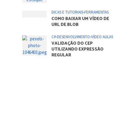
DICAS E TUTORIAIS
•
FERRAMENTAS
COMO ATIVAR TODOS OS
NÚCLEOS DO PROCESSADOR
NO SISTEMA OPERACIONAL
WINDOWS
DICAS E TUTORIAIS
•
FERRAMENTAS
O QUE É PADRÃO DE
CRIMPAGEM 568A E 568B
C#
•
DESENVOLVIMENTO
•
VÍDEO AULAS
DESENVOLVENDO UM
SISTEMA DE CONTROLE DE
ESTOQUE – PARTE 1
DICAS E TUTORIAIS
•
FERRAMENTAS
COMO BAIXAR UM VÍDEO DE
URL DE BLOB