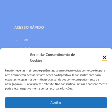
ACESSO RÁPIDO
HOME
Web Mail
Gerenciar Consentimento de
Política de privacidade
Cookies
Redes sociais
Para fornecer as melhores experiências, usamos tecnologias como cookies para
Facebook
armazenar e/ou acessar informações do dispositivo. O consentimento para
essas tecnologias nos permitirá processar dados como comportamento de
Twitter
navegação ou IDs exclusivos neste site. Não consentir ou retirar o consentimento
pode afetar negativamente certos recursos e funções.
YouTube
Instagram
Aceitar