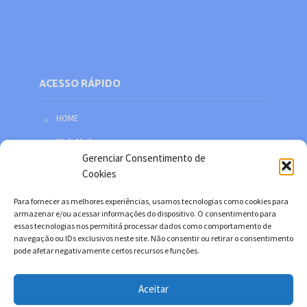
ACESSO RÁPIDO
HOME
Web Mail
Gerenciar Consentimento de
Política de privacidade
Cookies
Redes sociais
Para fornecer as melhores experiências, usamos tecnologias como cookies para
Facebook
armazenar e/ou acessar informações do dispositivo. O consentimento para
essas tecnologias nos permitirá processar dados como comportamento de
Twitter
navegação ou IDs exclusivos neste site. Não consentir ou retirar o consentimento
pode afetar negativamente certos recursos e funções.
YouTube
Instagram
Aceitar