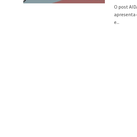
O post AID
apresenta 
e...