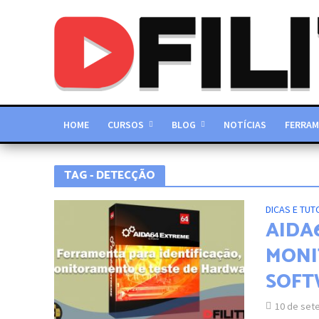
HOME
CURSOS
BLOG
NOTÍCIAS
FERRAM
TAG - DETECÇÃO
DICAS E TUT
AIDA6
MONI
SOFT
10 de set