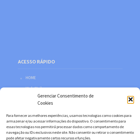
ACESSO RÁPIDO
HOME
Web Mail
Gerenciar Consentimento de
Política de privacidade
Cookies
Redes sociais
Para fornecer as melhores experiências, usamos tecnologias como cookies para
Facebook
armazenar e/ou acessar informações do dispositivo. O consentimento para
essas tecnologias nos permitirá processar dados como comportamento de
Twitter
navegação ou IDs exclusivos neste site. Não consentir ou retirar o consentimento
pode afetar negativamente certos recursos e funções.
YouTube