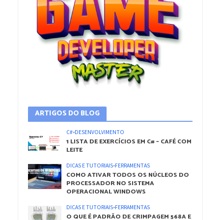
ARTIGOS DO BLOG
C#
•
DESENVOLVIMENTO
1 LISTA DE EXERCÍCIOS EM C# – CAFÉ COM
LEITE
DICAS E TUTORIAIS
•
FERRAMENTAS
COMO ATIVAR TODOS OS NÚCLEOS DO
PROCESSADOR NO SISTEMA
OPERACIONAL WINDOWS
DICAS E TUTORIAIS
•
FERRAMENTAS
O QUE É PADRÃO DE CRIMPAGEM 568A E